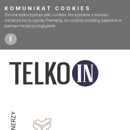
KOMUNIKAT COOKIES
Strona wykorzystuje pliki cookies. Korzystanie z serwisu
oznacza na to zgodę. Pamiętaj, że cookies zostaną zapisane w
pamięci twojej przeglądarki.
X
PARTNERZY