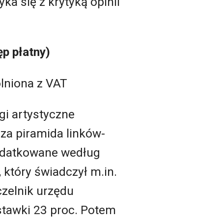
a się z krytyką opinii
p płatny)
lniona z VAT
gi artystyczne
za piramida linków-
podatkowane według
 który świadczył m.in.
czelnik urzędu
tawki 23 proc. Potem