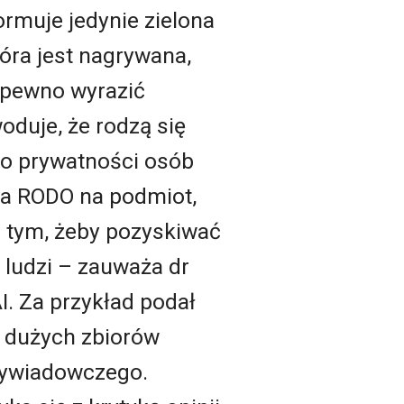
formuje jedynie zielona
ra jest nagrywana,
a pewno wyrazić
duje, że rodzą się
do prywatności osób
ada RODO na podmiot,
a tym, żeby pozyskiwać
ludzi – zauważa dr
I. Za przykład podał
y dużych zbiorów
wywiadowczego.