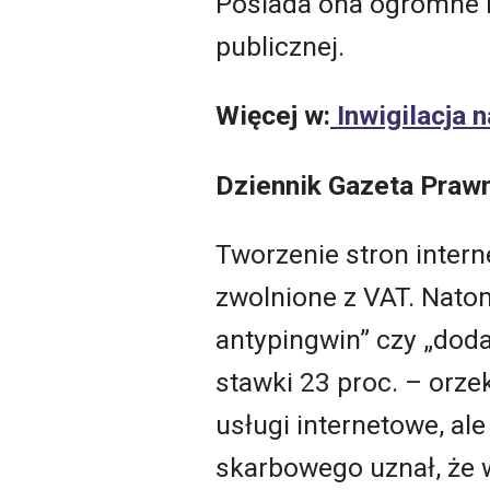
Posiada ona ogromne il
publicznej.
Więcej w:
Inwigilacja n
Dziennik Gazeta Praw
Tworzenie stron intern
zwolnione z VAT. Nato
antypingwin” czy „dod
stawki 23 proc. – orze
usługi internetowe, al
skarbowego uznał, że 