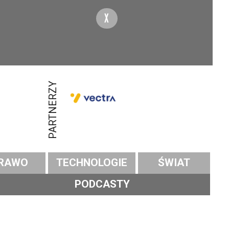
X
PARTNERZY
RAWO
TECHNOLOGIE
ŚWIAT
PODCASTY