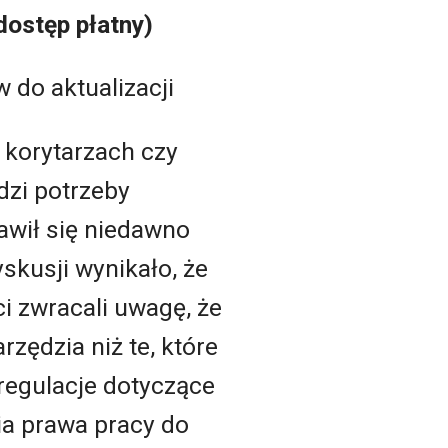
dostęp płatny)
 do aktualizacji
 korytarzach czy
dzi potrzeby
awił się niedawno
skusji wynikało, że
i zwracali uwagę, że
zędzia niż te, które
regulacje dotyczące
a prawa pracy do