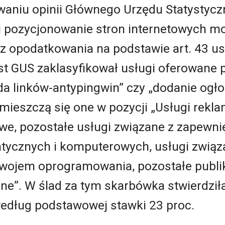
owaniu opinii Głównego Urzędu Statystycz
 i pozycjonowanie stron internetowych m
z opodatkowania na podstawie art. 43 ust.
st GUS zaklasyfikował usługi oferowane 
a linków-antypingwin” czy „dodanie ogłos
że mieszczą się one w pozycji „Usługi re
we, pozostałe usługi związane z zapewni
matycznych i komputerowych, usługi zwią
ojem oprogramowania, pozostałe publika
ane”. W ślad za tym skarbówka stwierdził
według podstawowej stawki 23 proc.