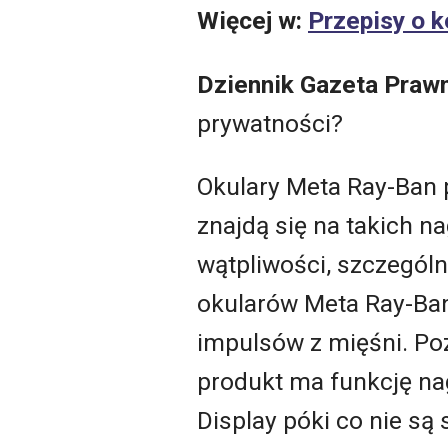
Więcej w:
Przepisy o k
Dziennik Gazeta Praw
prywatności?
Okulary Meta Ray-Ban p
znajdą się na takich n
wątpliwości, szczegól
okularów Meta Ray-Ban
impulsów z mięśni. Po
produkt ma funkcję nag
Display póki co nie s