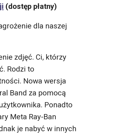
ji
(dostęp płatny)
agrożenie dla naszej
ie zdjęć. Ci, którzy
ć. Rodzi to
tności. Nowa wersja
ural Band za pomocą
 użytkownika. Ponadto
lary Meta Ray-Ban
dnak je nabyć w innych