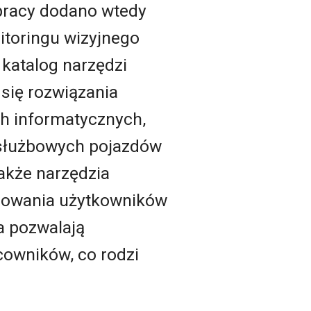
pracy dodano wtedy
itoringu wizyjnego
 katalog narzędzi
 się rozwiązania
h informatycznych,
ę służbowych pojazdów
akże narzędzia
achowania użytkowników
a pozwalają
cowników, co rodzi