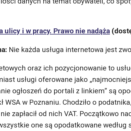
ości danych na temat obywateli, co spotyk
a ulicy i w pracy. Prawo nie nadąża
(dostę
na:
Nie każda usługa internetowa jest zwo
etowych oraz ich pozycjonowanie to usłu
miast usługi oferowane jako „najmocniejs
anie ogłoszeń do portali z linkiem” są o
kł WSA w Poznaniu. Chodziło o podatnika,
e nie zapłacił od nich VAT. Początkowo na
wszystkie one są opodatkowane według s