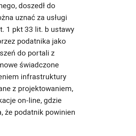
nego, doszedł do
ożna uznać za usługi
 1 pkt 33 lit. b ustawy
przez podatnika jako
zeń do portali z
klamowe świadczone
eniem infrastruktury
zane z projektowaniem,
cje on-line, gdzie
a, że podatnik powinien