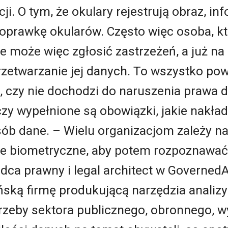
cji. O tym, że okulary rejestrują obraz, in
rawkę okularów. Często więc osoba, któ
ie może więc zgłosić zastrzeżeń, a już n
zetwarzanie jej danych. To wszystko powo
o, czy nie dochodzi do naruszenia prawa 
czy wypełnione są obowiązki, jakie nakł
sób dane. – Wielu organizacjom zależy n
e biometryczne, aby potem rozpoznawać 
ca prawny i legal architect w GovernedA
ańską firmę produkującą narzędzia analiz
rzeby sektora publicznego, obronnego, 