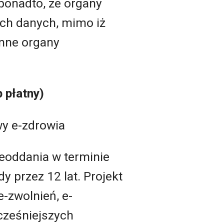
 ponadto, że organy
ich danych, mimo iż
inne organy
 płatny)
wy e-zdrowia
ieoddania w terminie
 przez 12 lat. Projekt
e-zwolnień, e-
ześniejszych