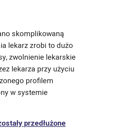
e
czano skomplikowaną
a lekarz zrobi to dużo
y, zwolnienie lekarskie
ez lekarza przy użyciu
dzonego profilem
ony w systemie
zostały przedłużone