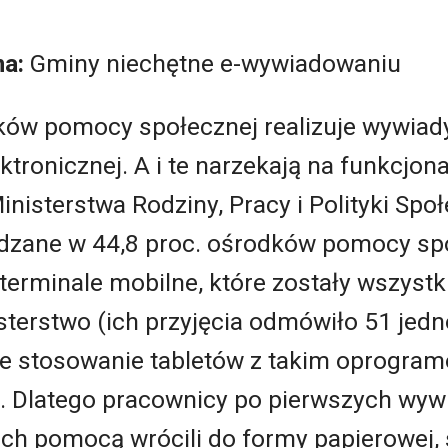
na:
Gminy niechętne e-wywiadowaniu
dków pomocy społecznej realizuje wywia
ktronicznej. A i te narzekają na funkcjo
isterstwa Rodziny, Pracy i Polityki Społ
dzane w 44,8 proc. ośrodków pomocy spo
 terminale mobilne, które zostały wszyst
sterstwo (ich przyjęcia odmówiło 51 jed
że stosowanie tabletów z takim oprogra
. Dlatego pracownicy po pierwszych wyw
h pomocą wrócili do formy papierowej, s