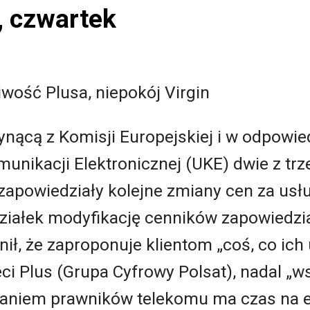
, czwartek
iwość Plusa, niepokój Virgin
ynącą z Komisji Europejskiej i w odpowied
nikacji Elektronicznej (UKE) dwie z trz
apowiedziały kolejne zmiany cen za usłu
ziałek modyfikację cenników zapowiedzia
ił, że zaproponuje klientom „coś, co ich 
eci Plus (Grupa Cyfrowy Polsat), nadal „w
zdaniem prawników telekomu ma czas na 