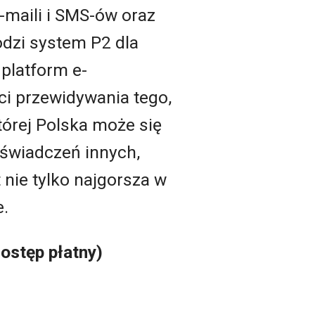
-maili i SMS-ów oraz
odzi system P2 dla
platform e-
i przewidywania tego,
której Polska może się
oświadczeń innych,
 nie tylko najgorsza w
e.
ostęp płatny)