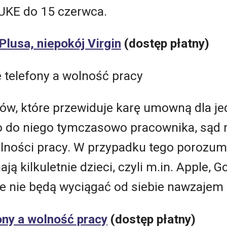
UKE do 15 czerwca.
Plusa, niepokój Virgin
(dostęp płatny)
telefony a wolność pracy
, które przewiduje karę umowną dla jedn
o do niego tymczasowo pracownika, sąd
lności pracy. W przypadku tego porozumi
ą kilkuletnie dzieci, czyli m.in. Apple, G
 że nie będą wyciągać od siebie nawzaje
ony a wolność pracy
(dostęp płatny)