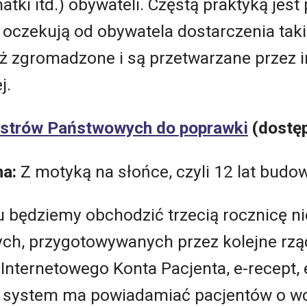
tki itd.) obywateli. Częstą praktyką jest
 oczekują od obywatela dostarczenia tak
uż zgromadzone i są przetwarzane przez 
j.
strów Państwowych do poprawki
(dostęp
na:
Z motyką na słońce, czyli 12 lat budo
u będziemy obchodzić trzecią rocznicę n
h, przygotowywanych przez kolejne rządy
Internetowego Konta Pacjenta, e-recept, 
 system ma powiadamiać pacjentów o wc