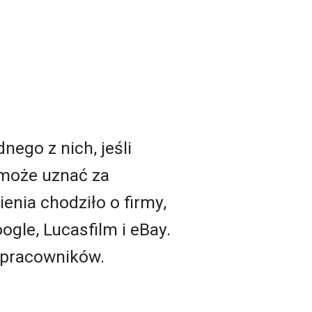
ego z nich, jeśli
 może uznać za
enia chodziło o firmy,
oogle, Lucasfilm i eBay.
m pracowników.