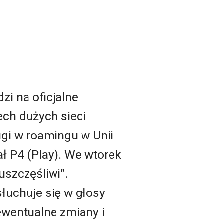
zi na oficjalne
ech dużych sieci
gi w roamingu w Unii
ł P4 (Play). We wtorek
uszczęśliwi".
słuchuje się w głosy
ewentualne zmiany i