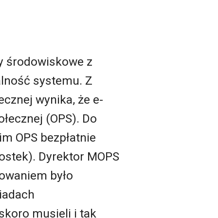
dy środowiskowe z
nalność systemu. Z
ecznej wynika, że e-
łecznej (OPS). Do
kim OPS bezpłatnie
nostek). Dyrektor MOPS
mowaniem było
iadach
koro musieli i tak