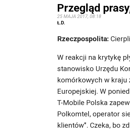
Przegląd prasy
25 MAJA 2017, 08:18
Ł.D.
Rzeczpospolita:
Cierpl
W reakcji na krytykę pł
stanowisko Urzędu Komu
komórkowych w kraju z
Europejskiej. W ponied
T-Mobile Polska zapewn
Polkomtel, operator si
klientów". Czeka, bo 