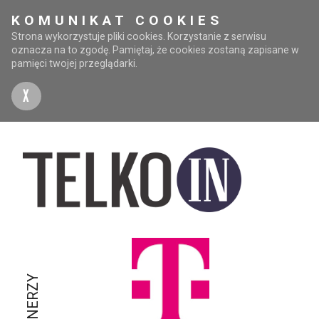
KOMUNIKAT COOKIES
Strona wykorzystuje pliki cookies. Korzystanie z serwisu
oznacza na to zgodę. Pamiętaj, że cookies zostaną zapisane w
pamięci twojej przeglądarki.
X
PARTNERZY