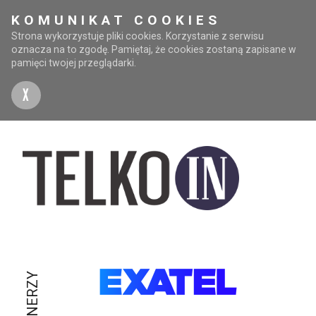
KOMUNIKAT COOKIES
Strona wykorzystuje pliki cookies. Korzystanie z serwisu
oznacza na to zgodę. Pamiętaj, że cookies zostaną zapisane w
pamięci twojej przeglądarki.
X
PARTNERZY