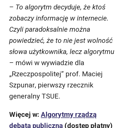
–
To algorytm decyduje, że ktoś
zobaczy informację w internecie.
Czyli paradoksalnie można
powiedzieć, że to nie jest wolność
słowa użytkownika, lecz algorytmu
– mówi w wywiadzie dla
„Rzeczpospolitej” prof. Maciej
Szpunar, pierwszy rzecznik
generalny TSUE.
Więcej w:
Algorytmy rządzą
debatą publiczną
(dostęp płatny)