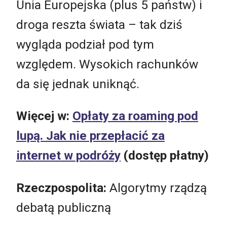
Unia Europejska (plus 5 państw) i
droga reszta świata – tak dziś
wygląda podział pod tym
względem. Wysokich rachunków
da się jednak uniknąć.
Więcej w:
Opłaty za roaming pod
lupą. Jak nie przepłacić za
internet w podróży
(dostęp płatny)
Rzeczpospolita:
Algorytmy rządzą
debatą publiczną