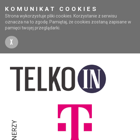
KOMUNIKAT COOKIES
Strona wykorzystuje pliki cookies. Korzystanie z serwisu
oznacza na to zgodę. Pamiętaj, że cookies zostaną zapisane w
pamięci twojej przeglądarki.
X
PARTNERZY