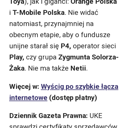
Toya
), jak i giganci:
Orange Polska
i
T-Mobile Polska
. Nie widać
natomiast, przynajmniej na
obecnym etapie, aby o fundusze
unijne starał się
P4,
operator sieci
Play,
czy grupa
Zygmunta Solorza-
Żaka
. Nie ma także
Netii
.
Więcej w:
Wyścig po szybkie łącza
internetowe
(dostęp płatny)
Dziennik Gazeta Prawna:
UKE
sprawdzi certyfikaty sprzedawców