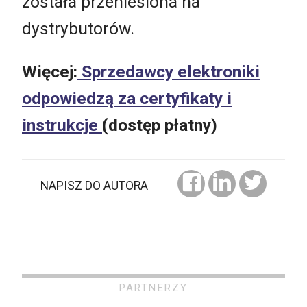
została przeniesiona na
dystrybutorów.
Więcej:
Sprzedawcy elektroniki
odpowiedzą za certyfikaty i
instrukcje
(dostęp płatny)
NAPISZ DO AUTORA
PARTNERZY