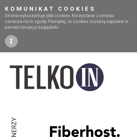
KOMUNIKAT COOKIES
Strona wykorzystuje pliki cookies. Korzystanie z serwisu
oznacza na to zgodę. Pamiętaj, że cookies zostaną zapisane w
pamięci twojej przeglądarki.
X
PARTNERZY