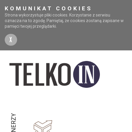
KOMUNIKAT COOKIES
Strona wykorzystuje pliki cookies. Korzystanie z serwisu
oznacza na to zgodę. Pamiętaj, że cookies zostaną zapisane w
pamięci twojej przeglądarki.
X
PARTNERZY