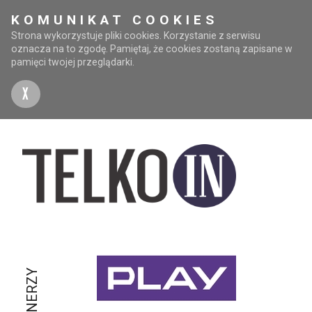
KOMUNIKAT COOKIES
Strona wykorzystuje pliki cookies. Korzystanie z serwisu
oznacza na to zgodę. Pamiętaj, że cookies zostaną zapisane w
pamięci twojej przeglądarki.
X
PARTNERZY