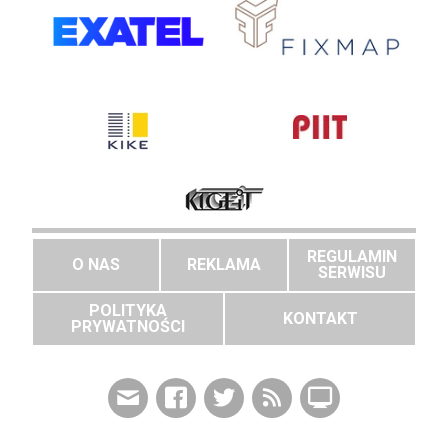
REGULAMIN
O NAS
REKLAMA
SERWISU
POLITYKA
KONTAKT
PRYWATNOŚCI