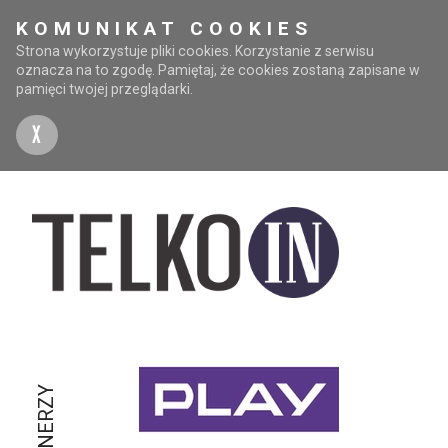
KOMUNIKAT COOKIES
Strona wykorzystuje pliki cookies. Korzystanie z serwisu
oznacza na to zgodę. Pamiętaj, że cookies zostaną zapisane w
pamięci twojej przeglądarki.
X
PARTNERZY