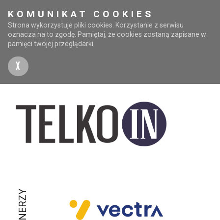
KOMUNIKAT COOKIES
Strona wykorzystuje pliki cookies. Korzystanie z serwisu
oznacza na to zgodę. Pamiętaj, że cookies zostaną zapisane w
pamięci twojej przeglądarki.
X
PARTNERZY