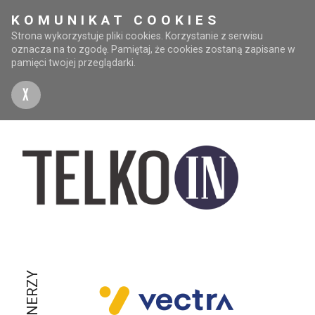
KOMUNIKAT COOKIES
Strona wykorzystuje pliki cookies. Korzystanie z serwisu
oznacza na to zgodę. Pamiętaj, że cookies zostaną zapisane w
pamięci twojej przeglądarki.
X
PARTNERZY