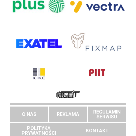
REGULAMIN
O NAS
REKLAMA
SERWISU
POLITYKA
KONTAKT
PRYWATNOŚCI