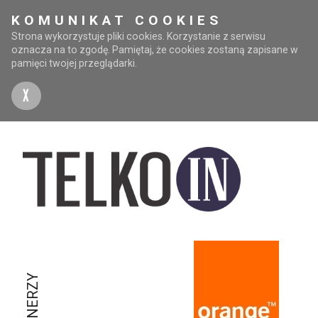
KOMUNIKAT COOKIES
Strona wykorzystuje pliki cookies. Korzystanie z serwisu
oznacza na to zgodę. Pamiętaj, że cookies zostaną zapisane w
pamięci twojej przeglądarki.
X
PARTNERZY