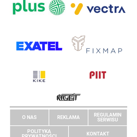
REGULAMIN
O NAS
REKLAMA
SERWISU
POLITYKA
KONTAKT
PRYWATNOŚCI