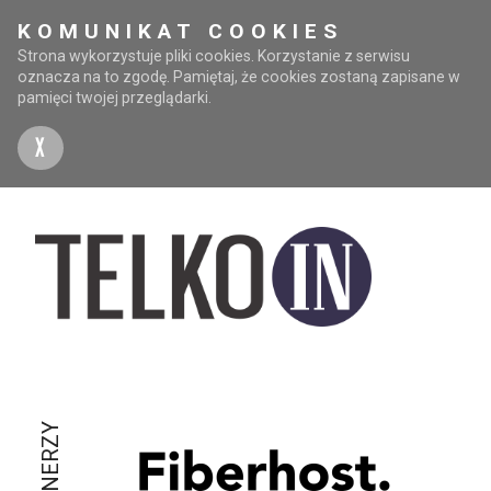
KOMUNIKAT COOKIES
Strona wykorzystuje pliki cookies. Korzystanie z serwisu
oznacza na to zgodę. Pamiętaj, że cookies zostaną zapisane w
pamięci twojej przeglądarki.
X
PARTNERZY