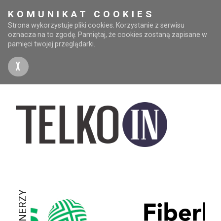
KOMUNIKAT COOKIES
Strona wykorzystuje pliki cookies. Korzystanie z serwisu
oznacza na to zgodę. Pamiętaj, że cookies zostaną zapisane w
pamięci twojej przeglądarki.
X
PARTNERZY