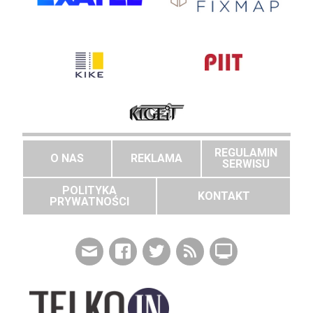
REGULAMIN
O NAS
REKLAMA
SERWISU
POLITYKA
KONTAKT
PRYWATNOŚCI