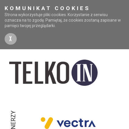
KOMUNIKAT COOKIES
Strona wykorzystuje pliki cookies. Korzystanie z serwisu
oznacza na to zgodę. Pamiętaj, że cookies zostaną zapisane w
pamięci twojej przeglądarki.
X
PARTNERZY