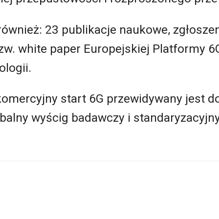
również: 23 publikacje naukowe, zgłosze
zw. white paper Europejskiej Platformy 
logii.
omercyjny start 6G przewidywany jest do
globalny wyścig badawczy i standaryzacyjn