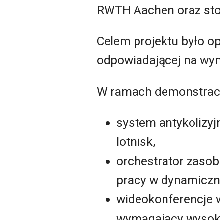
RWTH Aachen oraz stow
Celem projektu było op
odpowiadającej na wyma
W ramach demonstracj
system antykolizyj
lotnisk,
orchestrator zasob
pracy w dynamiczn
wideokonferencje 
wymagający wysoki