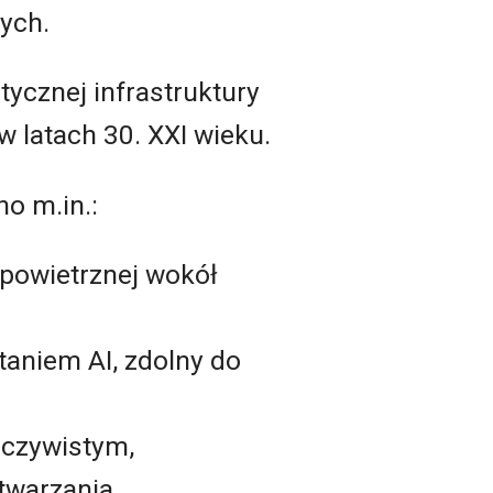
ych.
tycznej infrastruktury
 latach 30. XXI wieku.
o m.in.:
 powietrznej wokół
aniem AI, zdolny do
eczywistym,
twarzania.