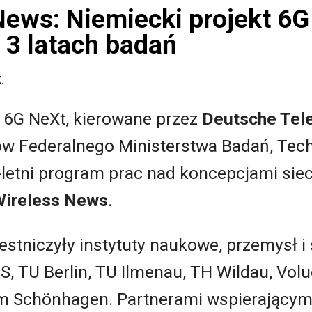
ews: Niemiecki projekt 6G
 3 latach badań
.
6G NeXt, kierowane przez
Deutsche Tel
w Federalnego Ministerstwa Badań, Tech
letni program prac nad koncepcjami sieci
ireless News
.
stniczyły instytuty naukowe, przemysł i s
, TU Berlin, TU Ilmenau, TH Wildau, Vol
m Schönhagen. Partnerami wspierającymi 