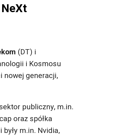
 NeXt
ekom
(DT) i
nologii i Kosmosu
 nowej generacji,
ektor publiczny, m.in.
ucap oraz spółka
były m.in. Nvidia,