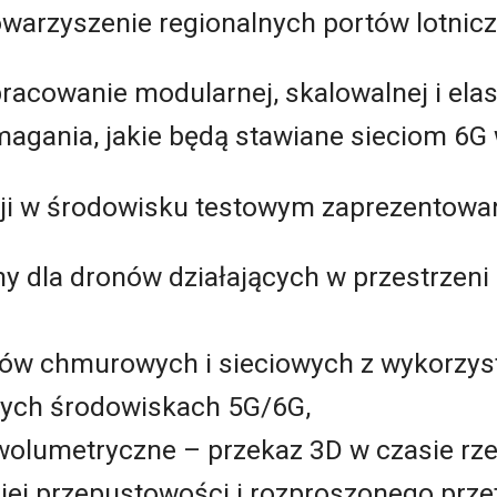
arzyszenie regionalnych portów lotnicz
racowanie modularnej, skalowalnej i elas
gania, jakie będą stawiane sieciom 6G w
i w środowisku testowym zaprezentowan
ny dla dronów działających w przestrzeni
ów chmurowych i sieciowych z wykorzyst
ych środowiskach 5G/6G,
wolumetryczne – przekaz 3D w czasie rz
ej przepustowości i rozproszonego prze