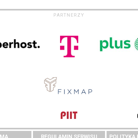
PARTNERZY
AMA
REGULAMIN SERWISU
POLITYKA