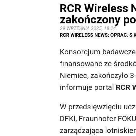
RCR Wireless N
zakończony po
29 WRZEŚNIA 2025, 18:24
RCR WIRELESS NEWS; OPRAC. S.K
Konsorcjum badawcze 
finansowane ze środkó
Niemiec, zakończyło 3-
informuje portal
RCR W
W przedsięwzięciu ucze
DFKI, Fraunhofer FOKUS
zarządzająca lotniskie