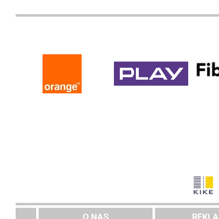
O NAS
REKL