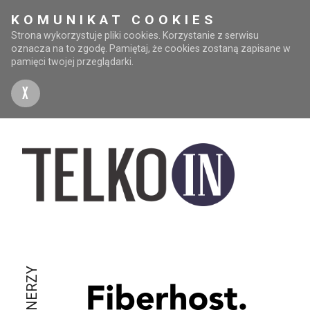
KOMUNIKAT COOKIES
Strona wykorzystuje pliki cookies. Korzystanie z serwisu
oznacza na to zgodę. Pamiętaj, że cookies zostaną zapisane w
pamięci twojej przeglądarki.
X
PARTNERZY