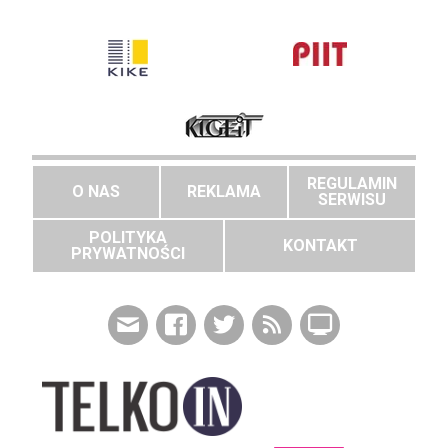
REGULAMIN
O NAS
REKLAMA
SERWISU
POLITYKA
KONTAKT
PRYWATNOŚCI