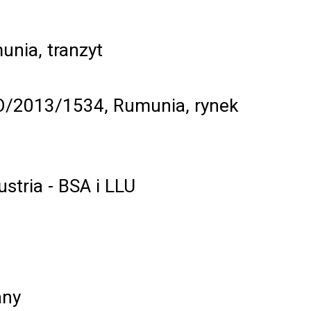
nia, tranzyt
/2013/1534, Rumunia, rynek
tria - BSA i LLU
any