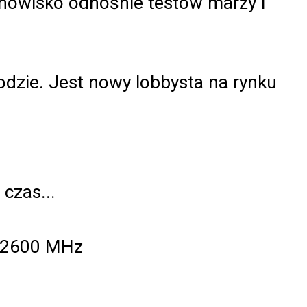
tanowisko odnośnie testów marży i
godzie. Jest nowy lobbysta na rynku
czas...
0/2600 MHz