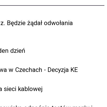
Hz. Będzie żądał odwołania
den dzień
owa w Czechach - Decyzja KE
a sieci kablowej