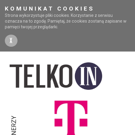
KOMUNIKAT COOKIES
Strona wykorzystuje pliki cookies. Korzystanie z serwisu
oznacza na to zgodę. Pamiętaj, że cookies zostaną zapisane w
pamięci twojej przeglądarki.
X
PARTNERZY