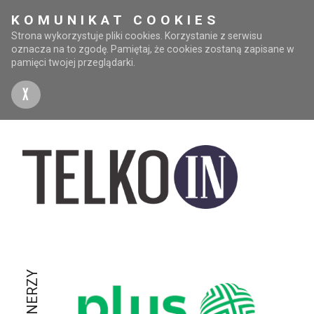
KOMUNIKAT COOKIES
Strona wykorzystuje pliki cookies. Korzystanie z serwisu
oznacza na to zgodę. Pamiętaj, że cookies zostaną zapisane w
pamięci twojej przeglądarki.
X
PARTNERZY