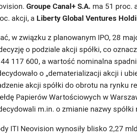
ovision.
Groupe Canal+ S.A.
ma 51 proc. a
oc. akcji, a
Liberty Global Ventures Holdi
ać, w związku z planowanym IPO, 28 ma
ecyzję o podziale akcji spółki, co oznacza
44 117 600, a wartość nominalna spadnie 
ydowało o „dematerializacji akcji i ubie
dzenie akcji spółki do obrotu na rynku 
ełdę Papierów Wartościowych w Warszawi
decydowali m.in. o zmianie nazwy spółki
y ITI Neovision wynosiły blisko 2,27 mld