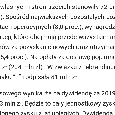
własnych i stron trzecich stanowiły 72 p
.). Spośród największych pozostałych poz
ztach operacyjnych (8,0 proc.), wynagrodze
ybucji, które obejmują przede wszystkim
torów za pozyskanie nowych oraz utrzym
5,4 proc.). Na opłaty za dostawę pojemnoś
zł (204 mln zł) . W związku z rebrandin
naku “n” i odpisała 81 mln zł.
sowego wynika, że na dywidendę za 2019 r
 mln zł. Będzie to cały jednostkowy zysk 
elonego zysku z lat ubiegłych. Dywidenda