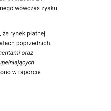
anego wówczas zysku
 że rynek płatnej
 latach poprzednich. —
onentami oraz
pełniających
zono w raporcie