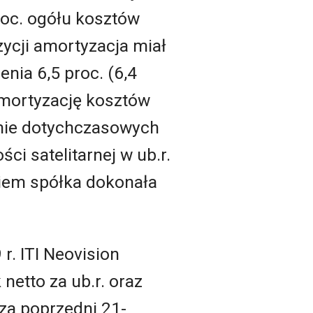
roc. ogółu kosztów
ycji amortyzacja miał
nia 6,5 proc. (6,4
 amortyzację kosztów
anie dotychczasowych
ci satelitarnej w ub.r.
giem spółka dokonała
. ITI Neovision
netto za ub.r. oraz
 za poprzedni 21-