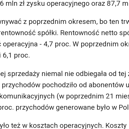
 mln zł zysku operacyjnego oraz 87,7 ml
wnywać z poprzednim okresem, bo ten tr
rentowność spółki. Rentowność netto spół
ć operacyjna - 4,7 proc. W poprzednim okr
 6,1 proc.
ej sprzedaży niemal nie odbiegała od tej
. przychodów pochodziło od abonentów us
ekomunikacyjnych (w poprzednim 21 mies
 proc. przychodów generowane było w Pol
ło też w kosztach operacyjnych. Koszty 