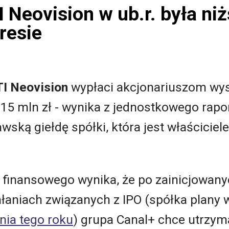
 Neovision w ub.r. była niż
resie
TI Neovision
wypłaci akcjonariuszom wy
115 mln zł - wynika z jednostkowego rap
wską giełdę spółki, która jest właścicie
 finansowego wynika, że po zainicjowany
aniach związanych z IPO (spółka plany w
nia tego roku
) grupa Canal+ chce utrzym