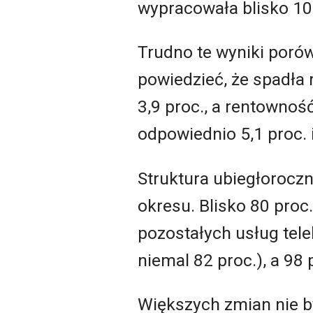
wypracowała blisko 106
Trudno te wyniki poró
powiedzieć, że spadła 
3,9 proc., a rentownoś
odpowiednio 5,1 proc. i
Struktura ubiegłoroczn
okresu. Blisko 80 proc
pozostałych usług tel
niemal 82 proc.), a 98
Większych zmian nie by