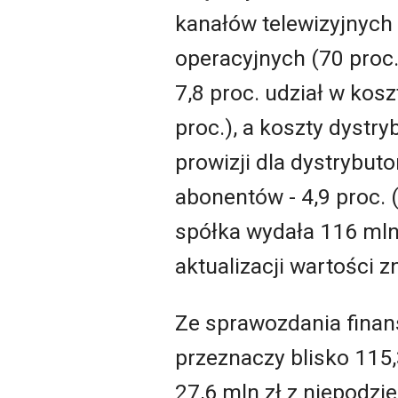
kanałów telewizyjnych 
operacyjnych (70 proc
7,8 proc. udział w kos
proc.), a koszty dystr
prowizji dla dystrybu
abonentów - 4,9 proc. (
spółka wydała 116 mln 
aktualizacji wartości z
Ze sprawozdania finan
przeznaczy blisko 115,3
27,6 mln zł z niepodzi