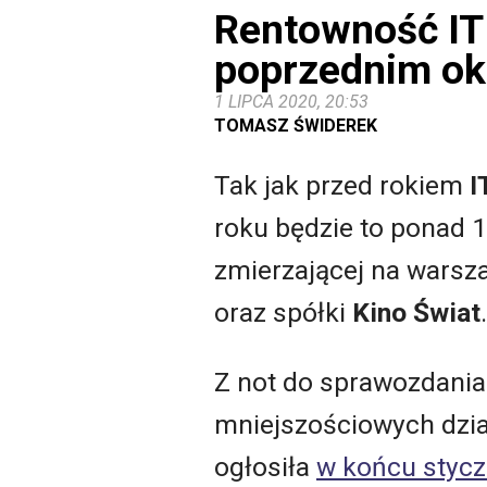
Rentowność ITI
poprzednim ok
1 LIPCA 2020, 20:53
TOMASZ ŚWIDEREK
Tak jak przed rokiem
I
roku będzie to ponad 
zmierzającej na warsza
oraz spółki
Kino Świat
.
Z not do sprawozdania
mniejszościowych dział
ogłosiła
w końcu stycz