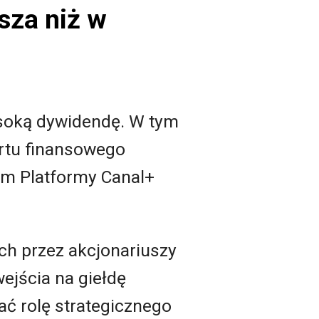
sza niż w
soką dywidendę. W tym
ortu finansowego
lem Platformy Canal+
ch przez akcjonariuszy
ejścia na giełdę
ać rolę strategicznego