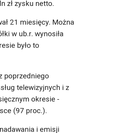
n zł zysku netto.
wał 21 miesięcy. Można
ki w ub.r. wynosiła
esie było to
 z poprzedniego
ług telewizyjnych i z
ięcznym okresie -
sce (97 proc.).
nadawania i emisji