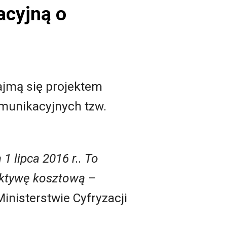
acyjną o
zajmą się projektem
omunikacyjnych tzw.
1 lipca 2016 r.. To
ektywę kosztową
–
nisterstwie Cyfryzacji