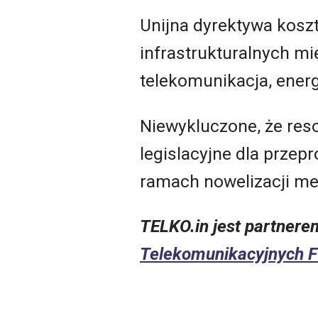
Unijna dyrektywa kosz
infrastrukturalnych m
telekomunikacja, energe
Niewykluczone, że reso
legislacyjne dla przep
ramach nowelizacji m
TELKO.in jest partner
Telekomunikacyjnych 