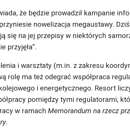
wiada, że będzie prowadził kampanie inf
przyniesie nowelizacja megaustawy. Dziś
ą się na jej przepisy w niektórych samor
e przyjęła”.
nia i warsztaty (m.in. z zakresu koordyn
ą rolę ma też odegrać współpraca regu
olejowego i energetycznego. Resort licz
półpracy pomiędzy tymi regulatorami, kt
pracy w ramach
Memorandum na rzecz prz
ry
.