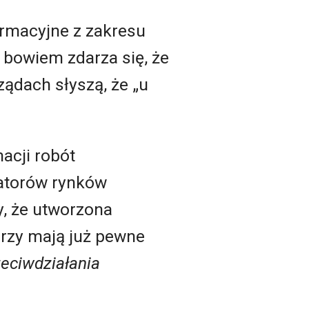
ormacyjne z zakresu
 bowiem zdarza się, że
ządach słyszą, że „u
acji robót
latorów rynków
y, że utworzona
órzy mają już pewne
eciwdziałania