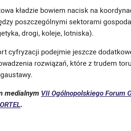
towa kładzie bowiem nacisk na koordynac
iędzy poszczególnymi sektorami gospodar
tyka, drogi, koleje, lotniska).
rt cyfryzacji podejmie jeszcze dodatkowe
rowadzenia rozwiązań, które z trudem tor
egaustawy.
em medialnym
VII Ogólnopolskiego Forum 
FORTEL
.