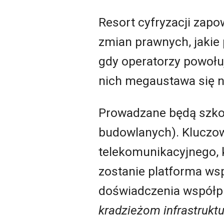
Resort cyfryzacji zapo
zmian prawnych, jakie 
gdy operatorzy powołuj
nich megaustawa się ni
Prowadzane będą szkole
budowlanych). Kluczow
telekomunikacyjnego, k
zostanie platforma ws
doświadczenia współ
kradzieżom infrastruktu