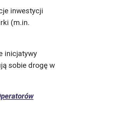
je inwestycji
ki (m.in.
 inicjatywy
ują sobie drogę w
Operatorów