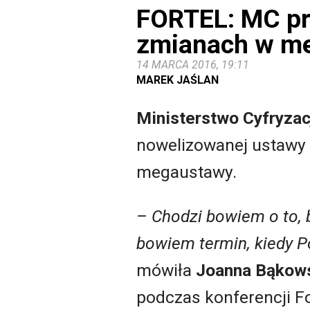
FORTEL: MC pr
zmianach w m
14 MARCA 2016, 19:11
MAREK JAŚLAN
Ministerstwo Cyfryzac
nowelizowanej ustawy o
megaustawy.
– Chodzi bowiem o to, b
bowiem termin, kiedy P
mówiła
Joanna Bąkow
podczas konferencji Fo