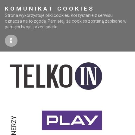
KOMUNIKAT COOKIES
Strona wykorzystuje pliki cookies. Korzystanie z serwisu
oznacza na to zgodę. Pamiętaj, że cookies zostaną zapisane w
pamięci twojej przeglądarki.
X
PARTNERZY