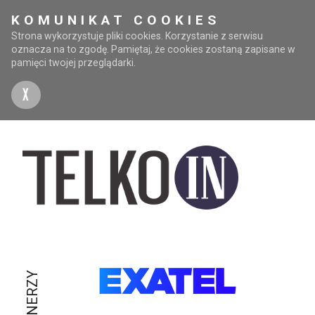
KOMUNIKAT COOKIES
Strona wykorzystuje pliki cookies. Korzystanie z serwisu
oznacza na to zgodę. Pamiętaj, że cookies zostaną zapisane w
pamięci twojej przeglądarki.
X
PARTNERZY