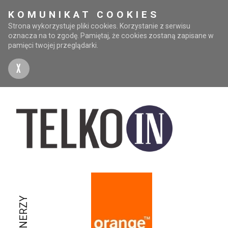
KOMUNIKAT COOKIES
Strona wykorzystuje pliki cookies. Korzystanie z serwisu
oznacza na to zgodę. Pamiętaj, że cookies zostaną zapisane w
pamięci twojej przeglądarki.
X
PARTNERZY