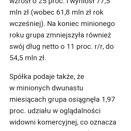
wzrósł o 25 proc. i wyniósł 77,5
mln zł (wobec 61,8 mln zł rok
wcześniej). Na koniec minionego
roku grupa zmniejszyła również
swój dług netto o 11 proc. r/r, do
54,5 mln zł.
Spółka podaje także, że
w minionych dwunastu
miesiącach grupa osiągnęła 1,97
proc. udziału w oglądalności
widowni komercyjnej, co oznacza