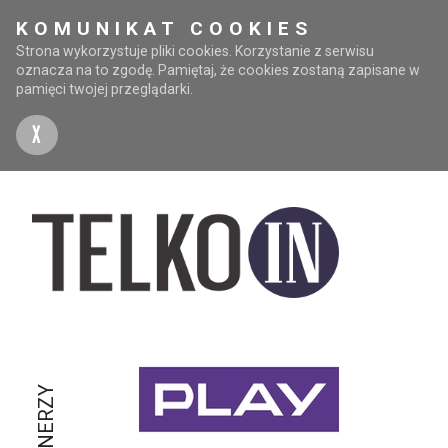
KOMUNIKAT COOKIES
Strona wykorzystuje pliki cookies. Korzystanie z serwisu
oznacza na to zgodę. Pamiętaj, że cookies zostaną zapisane w
pamięci twojej przeglądarki.
X
PARTNERZY