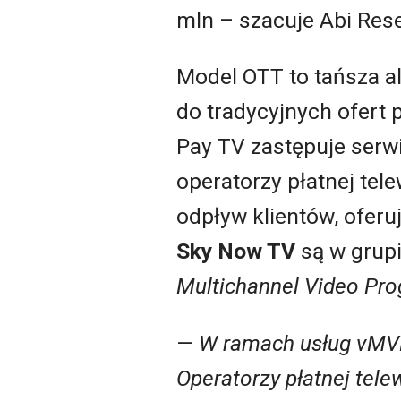
mln – szacuje Abi Res
Model OTT to tańsza a
do tradycyjnych ofert p
Pay TV zastępuje serwi
operatorzy płatnej tel
odpływ klientów, oferu
Sky Now TV
są w grupi
Multichannel Video Pro
—
W ramach usług vM
Operatorzy płatnej tele