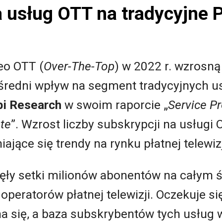
a usług OTT na tradycyjne
eo OTT (
Over-The-Top
) w 2022 r. wzrosną
redni wpływ na segment tradycyjnych usłu
bi Research
w swoim raporcie „
Service P
te
”. Wzrost liczby subskrypcji na usług
ające się trendy na rynku płatnej telewizj
ęły setki milionów abonentów na całym ś
operatorów płatnej telewizji. Oczekuje si
 się, a baza subskrybentów tych usług w