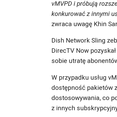
vMVPD i próbują rozszer
konkurować z innymi us
zwraca uwagę Khin Sand
Dish Network Sling ze
DirecTV Now pozyskał 
sobie utratę abonentów 
W przypadku usług vM
dostępność pakietów z
dostosowywania, co p
z innych subskrypcyjn