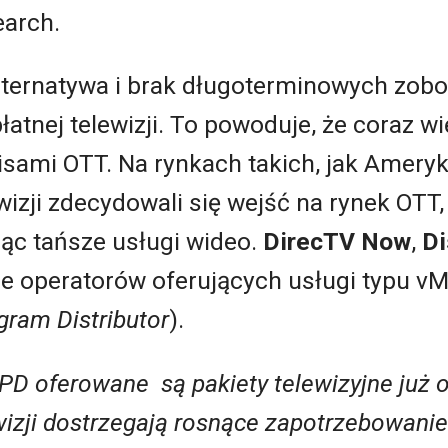
earch.
lternatywa i brak długoterminowych zob
łatnej telewizji. To powoduje, że coraz w
sami OTT. Na rynkach takich, jak Ameryk
ewizji zdecydowali się wejść na rynek OTT
jąc tańsze usługi wideo.
DirecTV Now
,
Di
e operatorów oferujących usługi typu v
gram Distributor
).
VPD oferowane
są
pakiety telewizyjne już 
wizji dostrzegają rosnące zapotrzebowanie