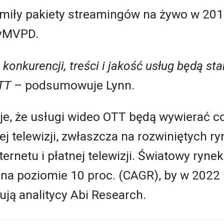
miły pakiety streamingów na żywo w 2017
 vMVPD.
 konkurencji, treści i jakość usług będą st
TT
– podsumowuje Lynn.
je, że usługi wideo OTT będą wywierać co
nej telewizji, zwłaszcza na rozwiniętych 
rnetu i płatnej telewizji. Światowy ryn
na poziomie 10 proc. (CAGR), by w 2022 
ują analitycy Abi Research.