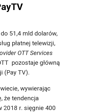
 PayTV
 do 51,4 mld dolarów,
g płatnej telewizji,
rovider OTT Services
i OTT pozostaje główną
i (Pay TV).
wiecie, wywierając
ę, że tendencja
 2018 r. sięgnie 400