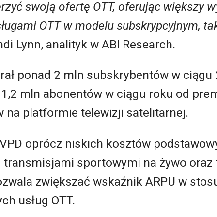
zyć swoją ofertę OTT, oferując większy wy
ługami OTT w modelu subskrypcyjnym, taki
i Lynn, analityk w ABI Research.
brał ponad 2 mln subskrybentów w ciągu 
1,2 mln abonentów w ciągu roku od pre
na platformie telewizji satelitarnej.
VPD oprócz niskich kosztów podstawowy
 transmisjami sportowymi na żywo oraz 
ozwala zwiększać wskaźnik ARPU w stos
ych usług OTT.