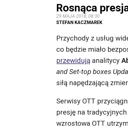
Rosnąca presj
29 MAJA 2018, 08:30
STEFAN KACZMAREK
Przychody z usług wid
co będzie miało bezpoś
przewidują
analitycy
A
and Set-top boxes Upda
siłą napędzającą zmieni
Serwisy OTT przyciągn
presję na tradycyjnych 
wzrostowa OTT utrzyma