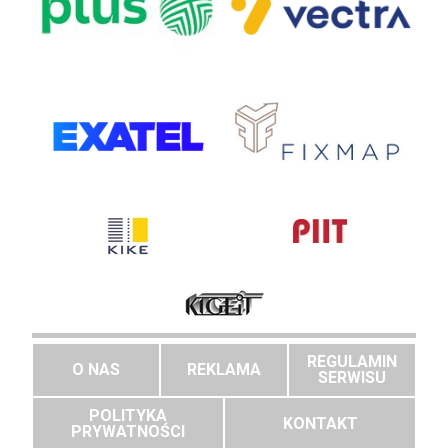
REGULAMIN
O NAS
REKLAMA
SERWISU
POLITYKA
KONTAKT
PRYWATNOŚCI