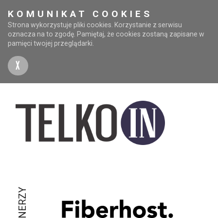
KOMUNIKAT COOKIES
Strona wykorzystuje pliki cookies. Korzystanie z serwisu
oznacza na to zgodę. Pamiętaj, że cookies zostaną zapisane w
pamięci twojej przeglądarki.
X
PARTNERZY