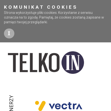
KOMUNIKAT COOKIES
Strona wykorzystuje pliki cookies. Korzystanie z serwisu
oznacza na to zgodę. Pamiętaj, że cookies zostaną zapisane w
pamięci twojej przeglądarki.
X
PARTNERZY