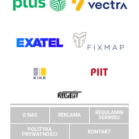
REGULAMIN
O NAS
REKLAMA
SERWISU
POLITYKA
KONTAKT
PRYWATNOŚCI