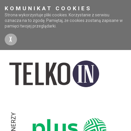
KOMUNIKAT COOKIES
Strona wykorzystuje pliki cookies. Korzystanie z serwisu
oznacza na to zgodę. Pamiętaj, że cookies zostaną zapisane w
pamięci twojej przeglądarki.
X
PARTNERZY