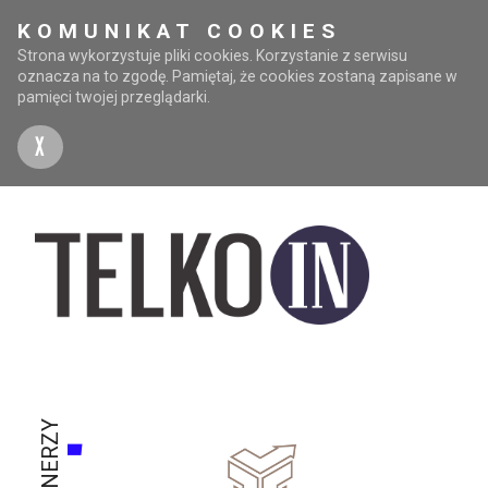
KOMUNIKAT COOKIES
Strona wykorzystuje pliki cookies. Korzystanie z serwisu
oznacza na to zgodę. Pamiętaj, że cookies zostaną zapisane w
pamięci twojej przeglądarki.
X
PARTNERZY