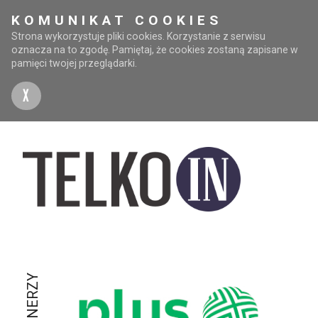
KOMUNIKAT COOKIES
Strona wykorzystuje pliki cookies. Korzystanie z serwisu
oznacza na to zgodę. Pamiętaj, że cookies zostaną zapisane w
pamięci twojej przeglądarki.
X
PARTNERZY