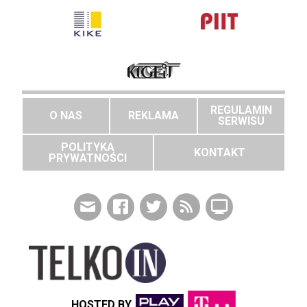
REGULAMIN
O NAS
REKLAMA
SERWISU
POLITYKA
KONTAKT
PRYWATNOŚCI
HOSTED BY