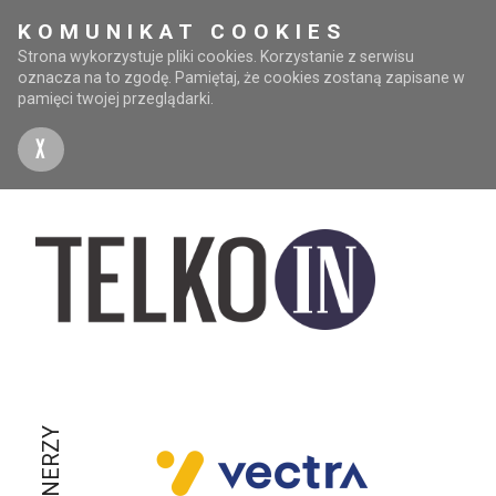
KOMUNIKAT COOKIES
Strona wykorzystuje pliki cookies. Korzystanie z serwisu
oznacza na to zgodę. Pamiętaj, że cookies zostaną zapisane w
pamięci twojej przeglądarki.
X
PARTNERZY