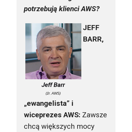
potrzebują klienci AWS?
JEFF
BARR,
Jeff Barr
(źr. AWS)
„ewangelista” i
wiceprezes AWS
:
Zawsze
chcą większych mocy