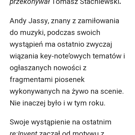
przekonywał
Tomasz Stachlewski
.
Andy Jassy, znany z zamiłowania
do muzyki, podczas swoich
wystąpień ma ostatnio zwyczaj
wiązania key-note’owych tematów i
ogłaszanych nowości z
fragmentami piosenek
wykonywanych na żywo na scenie.
Nie inaczej było i w tym roku.
Swoje wystąpienie na ostatnim
re:Invent
zaczął od motywu z