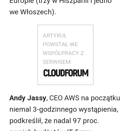
Europie (trzy w Hiszpanii i jedno
we Włoszech).
ARTYKUŁ
POWSTAŁ WE
WSPÓŁPRACY Z
SERWISEM:
Andy Jassy
, CEO AWS na początku
niemal 3-godzinnego wystąpienia,
podkreślił, że nadal 97 proc.