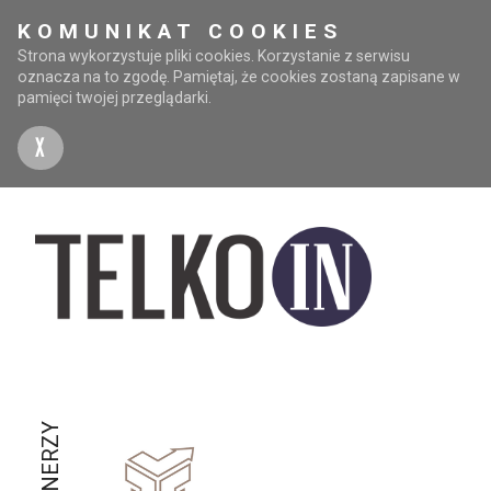
KOMUNIKAT COOKIES
Strona wykorzystuje pliki cookies. Korzystanie z serwisu
oznacza na to zgodę. Pamiętaj, że cookies zostaną zapisane w
pamięci twojej przeglądarki.
X
PARTNERZY