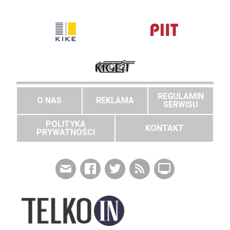
REGULAMIN
O NAS
REKLAMA
SERWISU
POLITYKA
KONTAKT
PRYWATNOŚCI