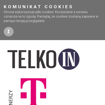
KOMUNIKAT COOKIES
Strona wykorzystuje pliki cookies. Korzystanie z serwisu
oznacza na to zgodę. Pamiętaj, że cookies zostaną zapisane w
pamięci twojej przeglądarki.
X
PARTNERZY