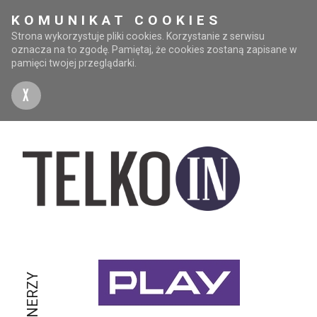
KOMUNIKAT COOKIES
Strona wykorzystuje pliki cookies. Korzystanie z serwisu
oznacza na to zgodę. Pamiętaj, że cookies zostaną zapisane w
pamięci twojej przeglądarki.
X
PARTNERZY