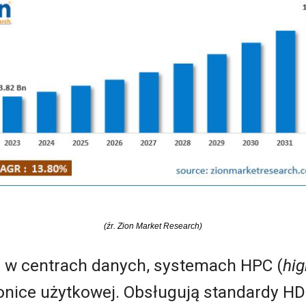
(źr. Zion Market Research)
 w centrach danych, systemach HPC (
hi
ronice użytkowej. Obsługują standardy HDM