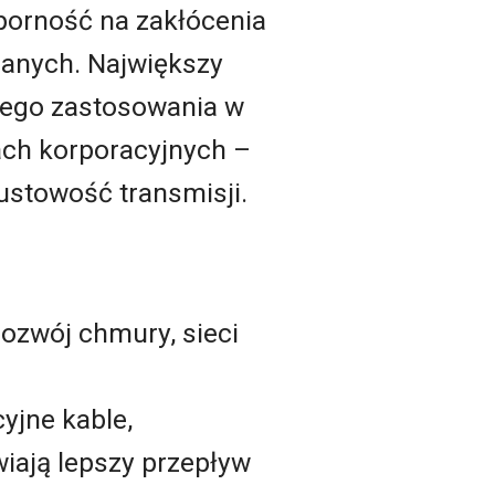
dporność na zakłócenia
ianych. Największy
kiego zastosowania w
iach korporacyjnych –
ustowość transmisji.
ozwój chmury, sieci
yjne kable,
wiają lepszy przepływ