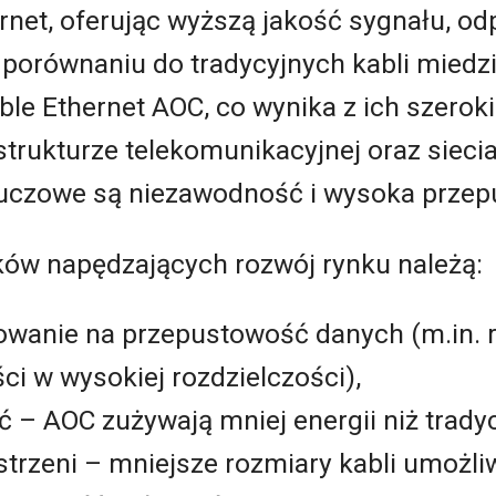
ernet, oferując wyższą jakość sygnału, o
 porównaniu do tradycyjnych kabli miedz
ble Ethernet AOC, co wynika z ich szero
strukturze telekomunikacyjnej oraz siec
luczowe są niezawodność i wysoka przep
ów napędzających rozwój rynku należą:
wanie na przepustowość danych (m.in. r
ści w wysokiej rozdzielczości),
– AOC zużywają mniej energii niż tradyc
strzeni – mniejsze rozmiary kabli umożli