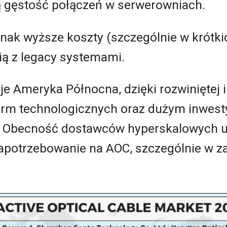
ą gęstość połączeń w serwerowniach.
dnak wyższe koszty (szczególnie w krótki
ą z legacy systemami.
e Ameryka Północna, dzięki rozwiniętej 
 firm technologicznych oraz dużym inwes
. Obecność dostawców hyperskalowych 
apotrzebowanie na AOC, szczególnie w 