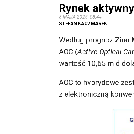
Rynek aktywny
8 MAJA 2025, 08:44
STEFAN KACZMAREK
Według prognoz
Zion 
AOC (
Active Optical Ca
wartość 10,65 mld dola
AOC to hybrydowe zest
z elektroniczną konwe