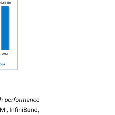
gh-performance
I, InfiniBand,