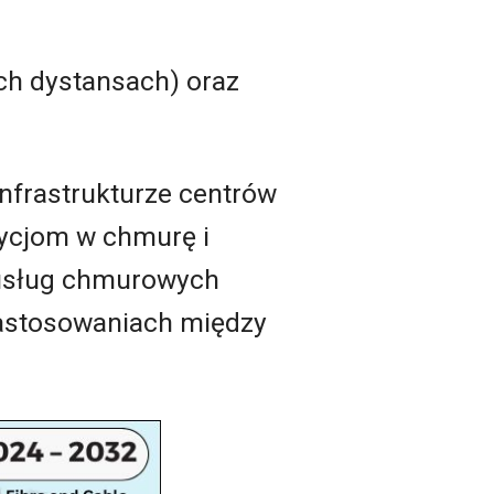
ch dystansach) oraz
infrastrukturze centrów
tycjom w chmurę i
usług chmurowych
zastosowaniach między