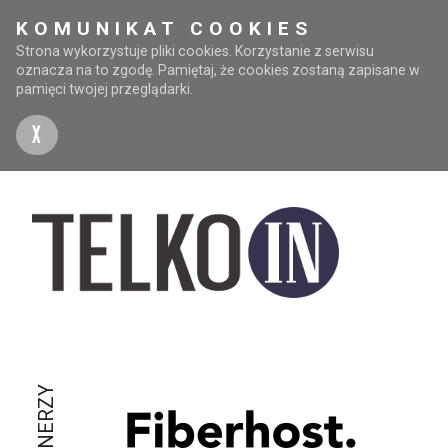
KOMUNIKAT COOKIES
Strona wykorzystuje pliki cookies. Korzystanie z serwisu
oznacza na to zgodę. Pamiętaj, że cookies zostaną zapisane w
pamięci twojej przeglądarki.
X
PARTNERZY