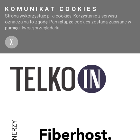
KOMUNIKAT COOKIES
Strona wykorzystuje pliki cookies. Korzystanie z serwisu
oznacza na to zgodę. Pamiętaj, że cookies zostaną zapisane w
pamięci twojej przeglądarki.
X
PARTNERZY