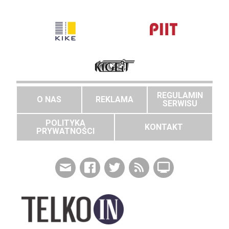
REGULAMIN
O NAS
REKLAMA
SERWISU
POLITYKA
KONTAKT
PRYWATNOŚCI