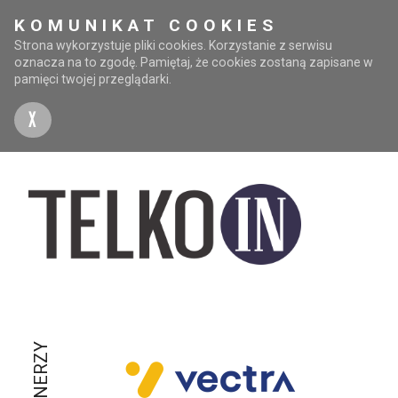
KOMUNIKAT COOKIES
Strona wykorzystuje pliki cookies. Korzystanie z serwisu
oznacza na to zgodę. Pamiętaj, że cookies zostaną zapisane w
pamięci twojej przeglądarki.
X
PARTNERZY