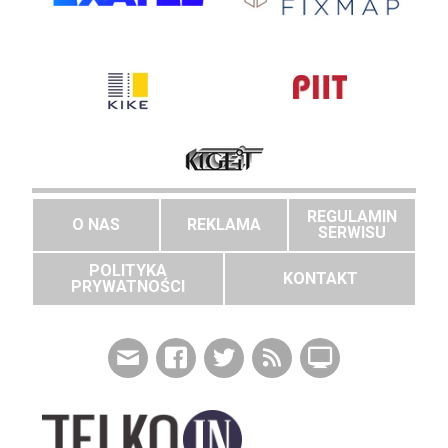
REGULAMIN
O NAS
REKLAMA
SERWISU
POLITYKA
KONTAKT
PRYWATNOŚCI