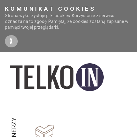
KOMUNIKAT COOKIES
Strona wykorzystuje pliki cookies. Korzystanie z serwisu
oznacza na to zgodę. Pamiętaj, że cookies zostaną zapisane w
pamięci twojej przeglądarki.
X
PARTNERZY