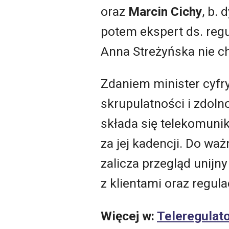
oraz
Marcin Cichy
, b.
potem ekspert ds. regu
Anna Streżyńska nie ch
Zdaniem minister cyfr
skrupulatności i zdoln
składa się telekomunik
za jej kadencji. Do wa
zalicza przegląd unij
z klientami oraz regula
Więcej w:
Teleregulat