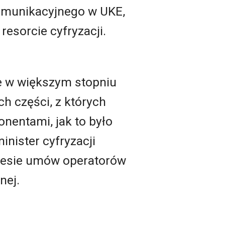
komunikacyjnego w UKE,
 resorcie cyfryzacji.
e w większym stopniu
ch części, z których
onentami, jak to było
inister cyfryzacji
kresie umów operatorów
nej.