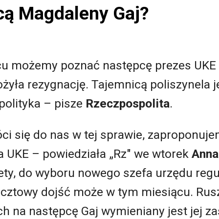
pcą Magdaleny Gaj?
cu możemy poznać następcę prezes UKE
żyła rezygnację. Tajemnicą poliszynela je
polityka – pisze
Rzeczpospolita
.
óci się do nas w tej sprawie, zaproponuje
 UKE – powiedziała „Rz" we wtorek
Anna
zety, do wyboru nowego szefa urzędu reg
ocztowy dojść może w tym miesiącu. Rusz
 na następcę Gaj wymieniany jest jej z