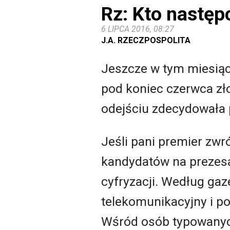
Rz: Kto nastę
6 LIPCA 2016, 08:27
J.A. RZECZPOSPOLITA
Jeszcze w tym miesią
pod koniec czerwca zło
odejściu zdecydowała 
Jeśli pani premier zwr
kandydatów na prezesa
cyfryzacji. Według ga
telekomunikacyjny i p
Wśród osób typowanych