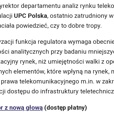
 dyrektor departamentu analiz rynku tele
lacji
UPC Polska
, ostatnio zatrudniony w
ciała powiedzieć, czy to dobre tropy.
yzacji funkcja regulatora wymaga obecni
ości analitycznych przy badaniu mniejszy
acyjny rynek, niż umiejętności walki z op
żnych elementów, które wpłyną na rynek, m
ny prawa telekomunikacyjnego m.in. w za
cji dostępu do infrastruktury teletechnicz
or z nową głową
(dostęp płatny)