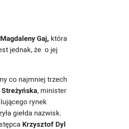
Magdaleny Gaj,
która
st jednak, że o jej
my co najmniej trzech
 Streżyńska
, minister
ulującego rynek
yła giełda nazwisk.
astępca
Krzysztof Dyl