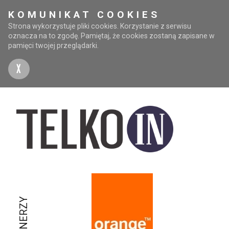
KOMUNIKAT COOKIES
Strona wykorzystuje pliki cookies. Korzystanie z serwisu
oznacza na to zgodę. Pamiętaj, że cookies zostaną zapisane w
pamięci twojej przeglądarki.
X
PARTNERZY