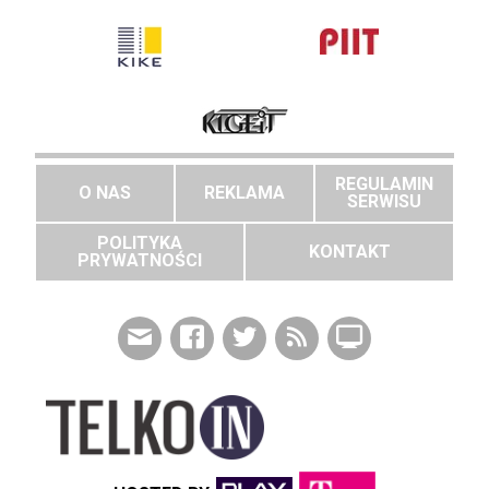
REGULAMIN
O NAS
REKLAMA
SERWISU
POLITYKA
KONTAKT
PRYWATNOŚCI