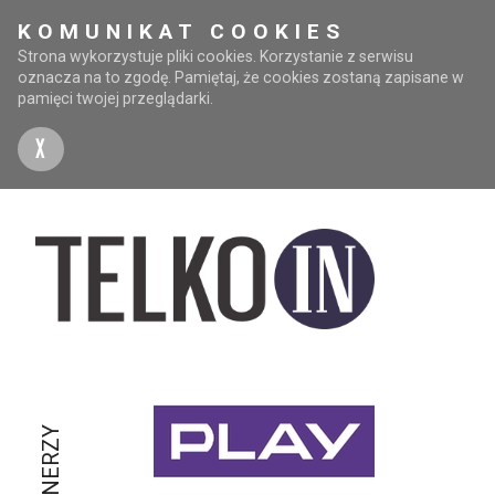
KOMUNIKAT COOKIES
Strona wykorzystuje pliki cookies. Korzystanie z serwisu
oznacza na to zgodę. Pamiętaj, że cookies zostaną zapisane w
pamięci twojej przeglądarki.
X
PARTNERZY