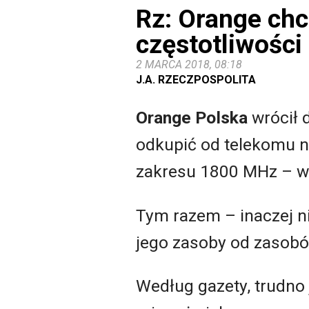
Rz: Orange ch
częstotliwości
2 MARCA 2018, 08:18
J.A. RZECZPOSPOLITA
Orange Polska
wrócił 
odkupić od telekomu n
zakresu 1800 MHz – wy
Tym razem – inaczej ni
jego zasoby od zasobó
Według gazety, trudno 