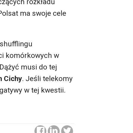
czących rozkładu
Polsat ma swoje cele
shufflingu
ieci komórkowych w
 Dążyć musi do tej
n Cichy
. Jeśli telekomy
atywy w tej kwestii.