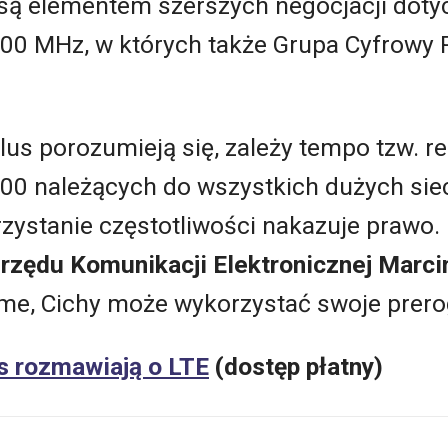
ą elementem szerszych negocjacji doty
800 MHz, w których także Grupa Cyfrowy 
Plus porozumieją się, zależy tempo tzw. re
 900 należących do wszystkich dużych s
zystanie częstotliwości nakazuje prawo.
rzędu Komunikacji Elektronicznej Marci
me, Cichy może wykorzystać swoje prerog
s rozmawiają o LTE
(dostęp płatny)