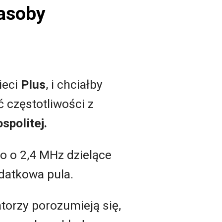
zasoby
ieci
Plus
, i chciałby
 częstotliwości z
spolitej.
ko o 2,4 MHz dzielące
datkowa pula.
torzy porozumieją się,