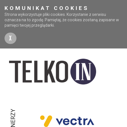
KOMUNIKAT COOKIES
Strona wykorzystuje pliki cookies. Korzystanie z serwisu
oznacza na to zgodę. Pamiętaj, że cookies zostaną zapisane w
pamięci twojej przeglądarki.
X
PARTNERZY