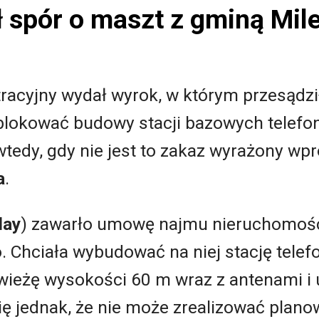
ł spór o maszt z gminą Mil
racyjny wydał wyrok, w którym przesądzi
lokować budowy stacji bazowych telefo
tedy, gdy nie jest to zakaz wyrażony wp
a
.
lay
) zawarło umowę najmu nieruchomości
. Chciała wybudować na niej stację telef
 wieżę wysokości 60 m wraz z antenami i
ię jednak, że nie może zrealizować planow