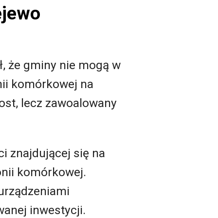
ejewo
ł, że gminy nie mogą w
nii komórkowej na
rost, lecz zawoalowany
 znajdującej się na
onii komórkowej.
 urządzeniami
anej inwestycji.