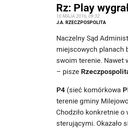
Rz: Play wygra
10 MAJA 2016, 09:32
J.A. RZECZPOSPOLITA
Naczelny Sąd Administ
miejscowych planach b
swoim terenie. Nawet w
– pisze
Rzeczpospolit
P4
(sieć komórkowa
P
terenie gminy Milejowo
Chodziło konkretnie o
sterującymi. Okazało s