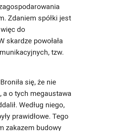
 zagospodarowania
. Zdaniem spółki jest
 więc do
 W skardze powołała
omunikacyjnych, tzw.
roniła się, że nie
a, a o tych megaustawa
ddalił. Według niego,
były prawidłowe. Tego
tym zakazem budowy