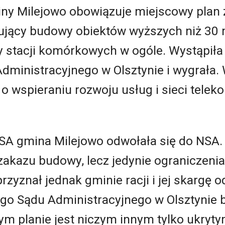
iny Milejowo obowiązuje miejscowy plan
ujący budowy obiektów wyższych niż 30 m
y stacji komórkowych w ogóle. Wystąpiła
ministracyjnego w Olsztynie i wygrała.
 o wspieraniu rozwoju usług i sieci telek
A gmina Milejowo odwołała się do NSA. B
zakazu budowy, lecz jedynie ograniczeni
rzyznał jednak gminie racji i jej skargę o
go Sądu Administracyjnego w Olsztynie 
ym planie jest niczym innym tylko ukry