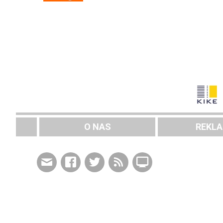
O NAS
REKL