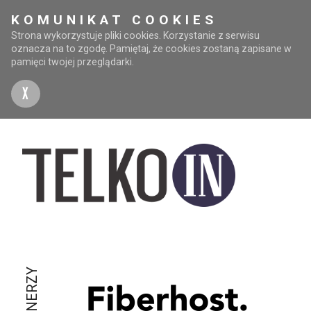
KOMUNIKAT COOKIES
Strona wykorzystuje pliki cookies. Korzystanie z serwisu
oznacza na to zgodę. Pamiętaj, że cookies zostaną zapisane w
pamięci twojej przeglądarki.
X
PARTNERZY