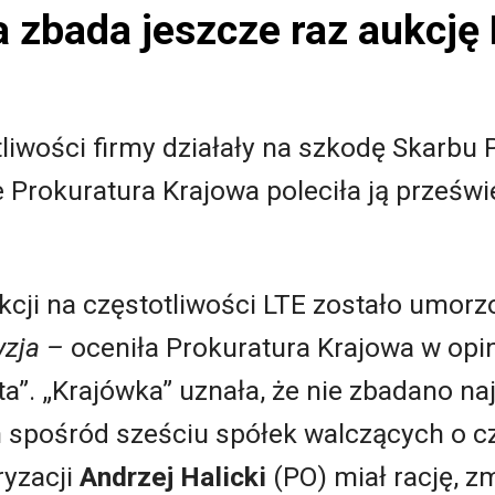
a zbada jeszcze raz aukcję
tliwości firmy działały na szkodę Skarbu
 Prokuratura Krajowa poleciła ją prześwie
kcji na częstotliwości LTE zostało umorz
yzja –
oceniła Prokuratura Krajowa w opini
a”. „Krajówka” uznała, że nie zbadano na
spośród sześciu spółek walczących o czę
ryzacji
Andrzej Halicki
(PO) miał rację, zm