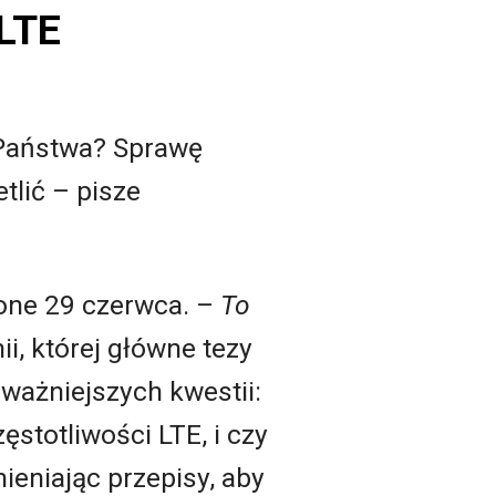
 LTE
 Państwa? Sprawę
tlić – pisze
one 29 czerwca. –
To
i, której główne tezy
jważniejszych kwestii:
stotliwości LTE, i czy
ieniając przepisy, aby