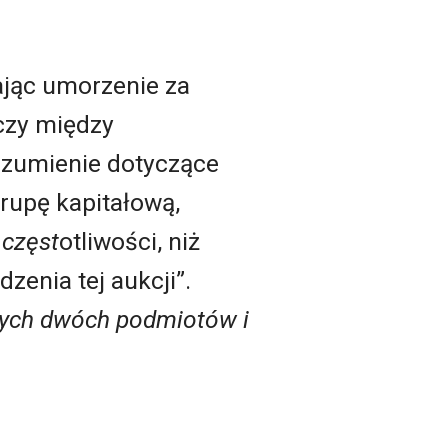
ając umorzenie za
czy między
rozumienie dotyczące
grupę kapitałową,
 częst
otliwości, niż
enia tej aukcji”.
tych dwóch podmiotów i