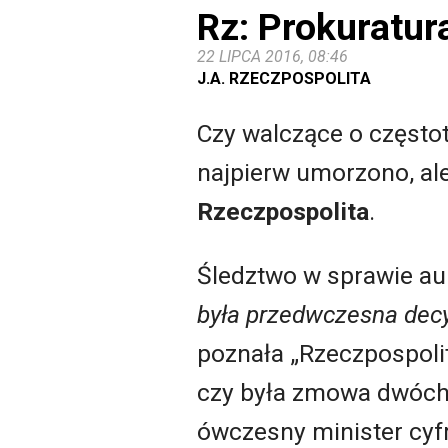
Rz: Prokuratur
22 LIPCA 2016, 08:46
J.A. RZECZPOSPOLITA
Czy walczące o często
najpierw umorzono, ale
Rzeczpospolita
.
Śledztwo w sprawie au
była przedwczesna dec
poznała „Rzeczpospolit
czy była zmowa dwóch 
ówczesny minister cyf